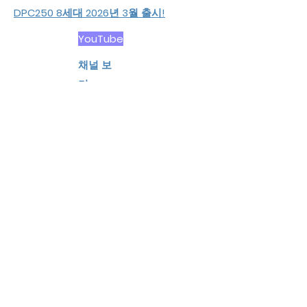
DPC250 8세대 2026년 3월 출시!
YouTube
​채널 보
기
주문 및 배
송
이월 주
문
​국제 배
송