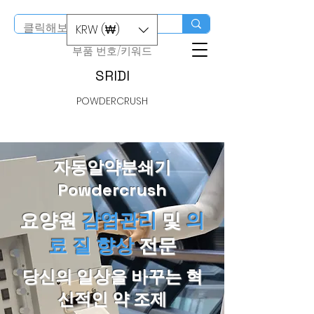
스마트스토어 구입
KRW (₩)
​부품 번호/키워드
SRIDI
POWDERCRUSH
자동알약분쇄기
Powdercrush
요양원
감염관리
및
의
료 질 향상
전문
당신의 일상을 바꾸는 혁
신적인 약 조제