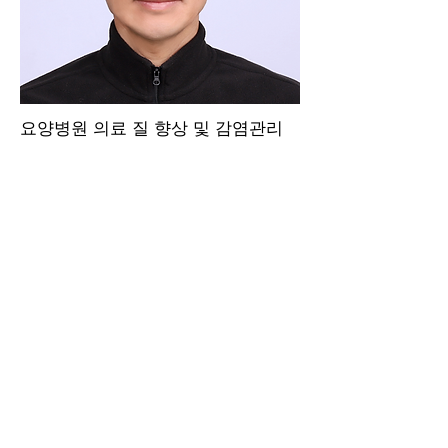
요양병원 의료 질 향상 및 감염관리
전문
연락처:
042-933-0746
고객 서비스 센터
042-933-0746
데모 시연 신청
ppc 420 1, 2세대
sridimaster@gmail.com
dpc 440 4세대