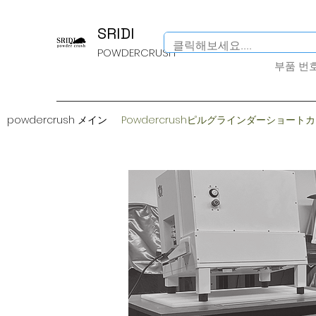
SRIDI
POWDERCRUSH
​부품 번
powdercrush メイン
Powdercrushピルグラインダーショート