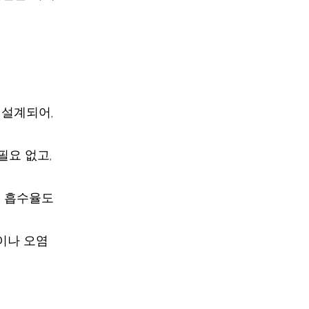
 설계되어,
필요 없고,
효 흡수율도
이나 오염