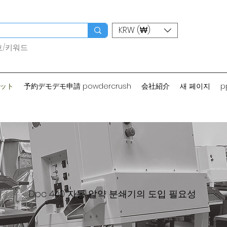
KRW (₩)
호/키워드
カット
予約デモデモ申請 powdercrush
会社紹介
새 페이지
p
Dpc 440 자동 알약 분쇄기의 도입 필요성