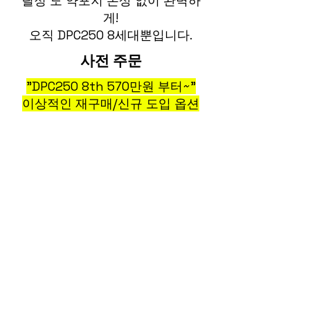
릴정'도 약포지 손상 없이 완벽하
게!
​오직 DPC250 8세대뿐입니다.
사전 주문
"DPC250 8th 570만원 부터~"
이상적인 재구매/신규 도입 옵션
사전 예약 개시
"지금 예약하고 가장 먼저 받으세
요!" 클릭!
SRIDI의 풀 라인업을 최적의 가격
으로 만나보세요!"
고객 서비스 센터
042-933-0746
데모 시연 신청