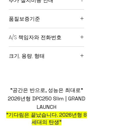
추가 설치비용 안내
망
처
※ 하지만 다음의 각 내용에 해당하는
무료
경우에는 교환 및 수리 신청이 받아들여
품질보증기준
재
[In-
정
결제 완
노
지지 않을 수 있습니다.
고
stock]
상
료 후
후
포장 테이프 훼손 및 제품 개봉 한경
구입후 1년 이내 A/S 조건입니다.
주
일반
가
1~2일
장
우
A/S 책임자와 전화번호
단, 중요 부품인 파우더시 사용되는 가
문
구매
격
내 즉시
비
테스트 목적으로 사용한 경우
루약 제조 part는 마모에 따른 교체시
출고
고
소비자의 책임 있는 사유로 상품 등
042-933-0746
추가 비용이 발생합니다.
*정식출
장
이 멸실/훼손된 경우 (상품 확인을
크기, 용량, 형태
시일:
으
위한 포장 훼손 제외)
2026년
로
소비자의 사용/소비에 의해 상품 등
(W)25cm x (D)42cm x (H)45cm, 무
3월 31
즉
의 가치가 현저히 감소한 경우
게 25kg
일
시
시간의 경과에 의해 재판매가 곤란
교
할 정도로 상품 등의 가치가 현저히
"공간은 반으로, 성능은 최대로"
체
감소한 경우
가
2026년형 DPC250 Slim | GRAND
임의로 분해, 개조 한경우
필
LAUNCH
요
"기다림은 끝났습니다. 2026년형 8
한
세대의 탄생"
병
원