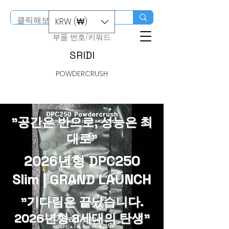
스마트스토어 구입
KRW (₩)
​부품 번호/키워드
SRIDI
POWDERCRUSH
"공간은 반으로, 성능은 최
대로"
2026년형 DPC250
Slim | GRAND LAUNCH
"기다림은 끝났습니다.
2026년형 8세대의 탄생"