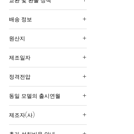
교환 및 환불 정책
분
명
격
내
천
대
본 제품은 고객님의 기준에 맞추어 개별
상
배송 정보
제작되는
주문 제작 상품
입니다. 이에
따라 다음과 같은 정책을 운영하고 있습
사
[Pre-
10%
결제 완
신
국내배송
니다.
전
order]
할
료
규
원산지
배송절차: 문의->결제->배송
교환 안내:
제품 수령 후
7일 이내
주
생산
인
후 평균
개
평균 배송 소요 기간은 35일이며, 최대
에 제품 자체의 문제나 결함이 발
문
예약
적
배송 소
국/
국산/대전광역시
40일이 소요될 수 있습니다
견될 경우, 상황에 따라
모듈 교환
구매
용
요 기간
병
제조일자
1. 제품문의 전화 042-933-0746 또는
또는 새 제품으로 즉시 교환
해 드
은 35일
원
이메일 상담 sridimaster@gmail.com
립니다.
이며, 최
오
2026년 2월 22일
주문페이지에서 정확한 내용 확인 가능
대 40일
픈
정격전압
합니다.
환불 안내:
고객 맞춤형 제작 특성
이 소요
예
3. 배송: 택배 또는 화물
상, 제품 수령 후 단순 변심이
될 수
정
AC220V 전원
4. 제품포장: 박스 및 랩 포장
나
불만족에 의한 환불은 불가
한
동일 모델의 출시연월
있습니
지,
해외배송
점 양해 부탁드립니다.
다
예
1. 평균 배송 소요 기간은 35일이며, 최대
2026,03
산
40일이 소요될 수 있습니다
품질 약속:
최종 납품 시까지 고객
제조자(사)
절
2. 배송비용: 주문페이지에서 확인가능
님의 요구 사항을 철저히 반영하
감
합니다.
여 최상의 만족도를 드릴 수 있도
스리디(SRIDI)/한국
희
록 제작하겠습니다.