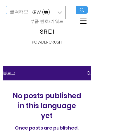
스마트스토어 구입
KRW (₩)
​부품 번호/키워드
SRIDI
POWDERCRUSH
블로그
No posts published
in this language
yet
Once posts are published,