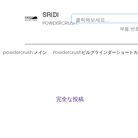
SRIDI
POWDERCRUSH
​부품 번
powdercrush メイン
Powdercrushピルグラインダーショート
完全な投稿