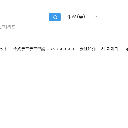
KRW (₩)
호/키워드
カット
予約デモデモ申請 powdercrush
会社紹介
새 페이지
p